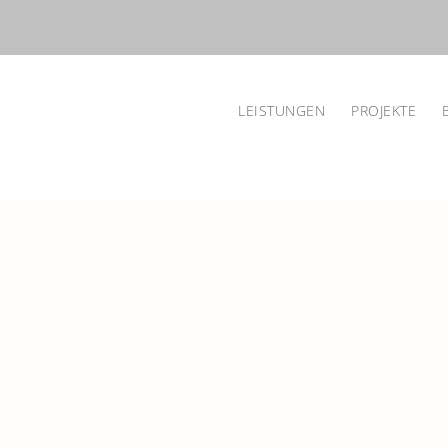
LEISTUNGEN
PROJEKTE
Brilliant Event
DJ & EVENT HOMEPAGE