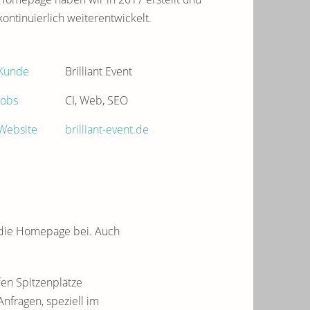
kontinuierlich weiterentwickelt.
Kunde
Brilliant Event
Jobs
CI, Web, SEO
Website
brilliant-event.de
 die Homepage bei. Auch
fen Spitzenplätze
Anfragen, speziell im